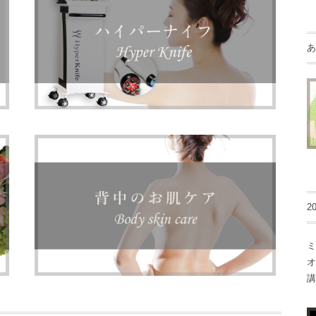
ハイパーナイフ
あ
ボディ・背中のお肌ケア
2
ミ
オ
講