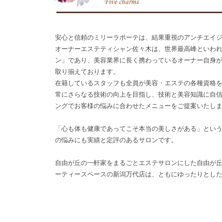
安心と信頼のミリーラボーテは、結果重視のアンチエイ
オーナーエステティシャン佐々木は、世界最高峰といわ
ン」であり、美容業界に長く携わっているオーナー自身
取り揃えております。
在籍しているスタッフも全員が美容・エステの各種資格
常にさらなる技術の向上を目指し、技術と美容知識に自
ングでお客様の悩みに合わせたメニューをご提案いたし
「心も体も健康であってこそ本当の美しさがある」とい
の悩みにも実績と定評のあるサロンです。
自由が丘の一軒家をまるごとエステサロンにした自由が
ーティースペースの新潟万代店は、ともにゆったりとし