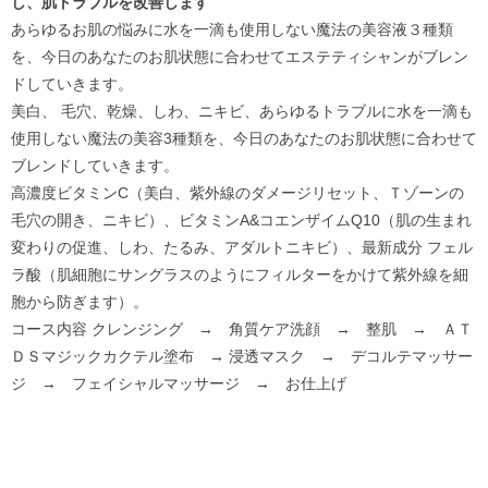
し、肌トラブルを改善します
あらゆるお肌の悩みに水を一滴も使用しない魔法の美容液３種類
を、今日のあなたのお肌状態に合わせてエステティシャンがブレン
ドしていきます。
美白、 毛穴、乾燥、しわ、ニキビ、あらゆるトラブルに水を一滴も
使用しない魔法の美容3種類を、今日のあなたのお肌状態に合わせて
ブレンドしていきます。
高濃度ビタミンC（美白、紫外線のダメージリセット、Ｔゾーンの
毛穴の開き、ニキビ）、ビタミンA&コエンザイムQ10（肌の生まれ
変わりの促進、しわ、たるみ、アダルトニキビ）、最新成分 フェル
ラ酸（肌細胞にサングラスのようにフィルターをかけて紫外線を細
胞から防ぎます）。
コース内容
クレンジング → 角質ケア洗顔 → 整肌 → ＡＴ
ＤＳマジックカクテル塗布 → 浸透マスク → デコルテマッサー
ジ → フェイシャルマッサージ → お仕上げ