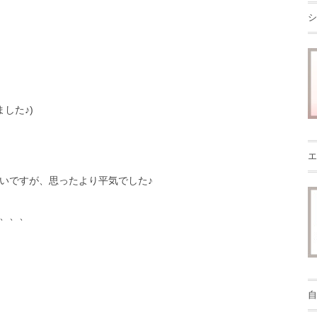
シ
した♪)
エ
いですが、思ったより平気でした♪
、、、
自