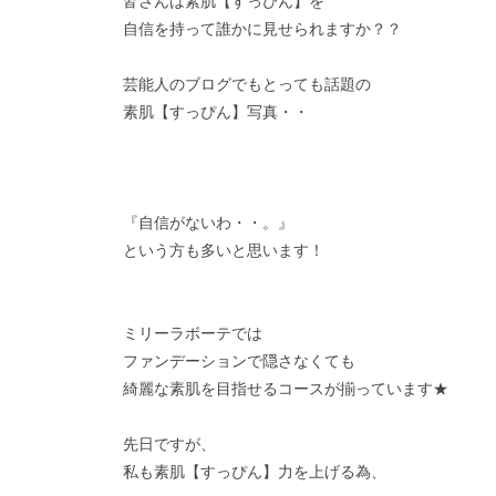
皆さんは
素肌
【すっぴん】
を
自信を持って誰かに見せられますか？？
芸能人のブログでもとっても話題の
素肌【すっぴん】写真・・
『自信がないわ・・。』
という方も多いと思います！
ミリーラボーテでは
ファンデーションで隠さなくても
綺麗な素肌を目指せるコースが揃っています★
先日ですが、
私も
素肌【すっぴん】力
を上げる為、