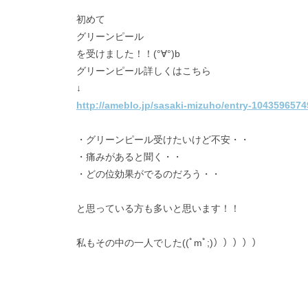
初めて
グリーンピール
を受けました！！(°∀°)b
グリーンピール詳しくはこちら
↓
http://ameblo.jp/sasaki-mizuho/entry-1043596574
・グリーンピール受けたいけど不安・・
・痛みがあると聞く・・
・どの位効果がでるのだろう・・
と思っている方も多いと思います！！
私もその中の一人でした((ﾟmﾟ;)）））））