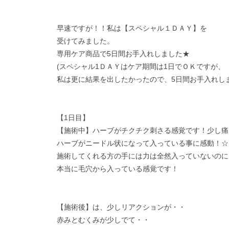
早速ですが！！私は
【スペシャル１ＤＡＹ】
を
受けてみました。
専用ケア商品で5日間お手入れしました★
(スペシャル1ＤＡＹはケア期間は1日でＯＫですが、
私は更に結果を出したかったので、5日間お手入れしま
【1日目】
【施術中】ハーブがチクチク刺さる感覚です！少し痛
ハーブがニードル状になって入っている事に感動！☆
施術してくれる方の手には力は全然入っていないのに
本当に毛穴から入っている感覚です！
【施術後】は、少しリアクションが・・
赤みとむくみが少しでて・・