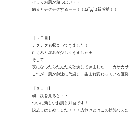
そしてお肌が熱っぽい・・
触るとチクチクするーー！！Σ(ﾟдﾟ;)新感覚！！
【２日目】
チクチクも収まってきました！
むくみと赤みが少し引きました★
そして
夜になったらだんだん乾燥してきました・・カサカサ
これが、肌が急速に代謝し、生まれ変わっている証拠
【３日目】
朝、鏡を見ると・・
ついに新しいお肌と対面です！
脱皮しはじめました！！！皮剥けとはこの状態なんだ