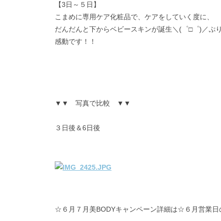
【3日～５日】
こまめに専用ケア化粧品で、ケアをしていく度に、
だんだんと下からベビースキンが誕生＼(゜□゜)／ぷ
感動です！！
▼
▼
写真で比較
▼
▼
３日後＆6日後
☆６月７月美BODYキャンペーン詳細は☆６月営業