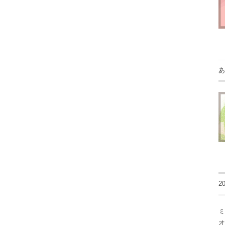
あ
2
ミ
オ