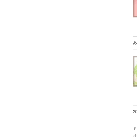
あ
2
ミ
オ