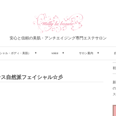
安心と信頼の美肌・アンチエイジング専門エステサロン
シャル・ボディ・美肌）
voice
サロン案内
初
ンス自然派フェイシャル☆彡
新
の
ス