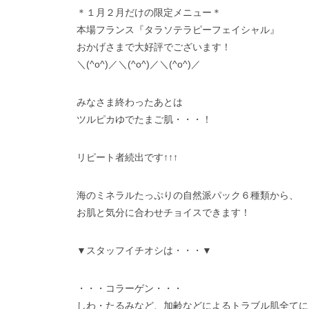
＊１月２月だけの限定メニュー＊
本場フランス
『タラソテラピーフェイシャル』
おかげさまで大好評でございます！
＼(^o^)／＼(^o^)／＼(^o^)／
みなさま終わったあとは
ツルピカゆでたまご肌・・・！
リピート者続出です↑↑↑
海のミネラルたっぷりの自然派パック６種類から、
お肌と気分に合わせチョイスできます！
▼スタッフイチオシは・・・▼
・・・コラーゲン・・・
しわ・たるみなど、加齢などによるトラブル肌全てに