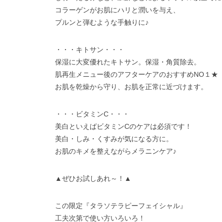
コラーゲンがお肌にハリと潤いを与え、
プルンと弾むような手触りに♪
・・・キトサン・・・
保湿に大変優れたキトサン。保湿・角質除去。
肌再生メニュー後のアフターケアのおすすめNO１
★
お肌を乾燥から守り、お肌を正常に近づけます。
・・・ビタミンC・・・
美白といえばビタミンCのケアは必須です！
美白・しみ・くすみが気になる方に。
お肌のキメを整えながらメラニンケア♪
▲ぜひお試しあれ～！▲
この限定『タラソテラピーフェイシャル』
工夫次第で使い方いろいろ！