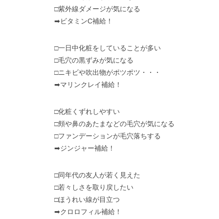
□紫外線ダメージが気になる
➡ビタミンC補給！
□一日中化粧をしていることが多い
□毛穴の黒ずみが気になる
□ニキビや吹出物がポツポツ・・・
➡マリンクレイ補給！
□化粧くずれしやすい
□頬や鼻のあたまなどの毛穴が気になる
□ファンデーションが毛穴落ちする
➡ジンジャー補給！
□同年代の友人が若く見えた
□若々しさを取り戻したい
□ほうれい線が目立つ
➡クロロフィル補給！