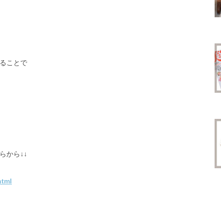
ることで
らから↓↓
html