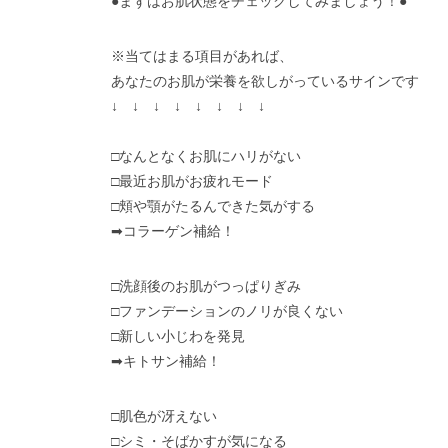
●まずはお肌状態をチェックしてみましょう！●
※当てはまる項目があれば、
あなたのお肌が栄養を欲しがっているサインです
↓ ↓ ↓ ↓ ↓ ↓ ↓ ↓
□なんとなくお肌にハリがない
□最近お肌がお疲れモード
□頬や顎がたるんできた気がする
➡コラーゲン補給！
□洗顔後のお肌がつっぱりぎみ
□ファンデーションのノリが良くない
□新しい小じわを発見
➡キトサン補給！
□肌色が冴えない
□シミ・そばかすが気になる