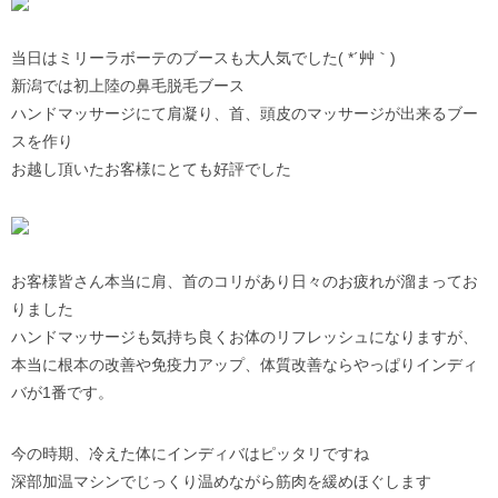
当日はミリーラボーテのブースも大人気でした( *´艸｀)
新潟では初上陸の鼻毛脱毛ブース
ハンドマッサージにて肩凝り、首、頭皮のマッサージが出来るブー
スを作り
お越し頂いたお客様にとても好評でした
お客様皆さん本当に肩、首のコリがあり日々のお疲れが溜まってお
りました
ハンドマッサージも気持ち良くお体のリフレッシュになりますが、
本当に
根本の改善や免疫力アップ、体質改善ならやっぱりインディ
バが1番です。
今の時期、冷えた体にインディバはピッタリですね
深部加温マシンでじっくり温めながら筋肉を緩めほぐします