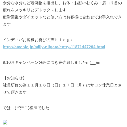
余分な水分など老廃物を排出し、お体・お顔の
むくみ
・肩コリ首の
疲れをスッキリとデトックスします
疲労回復やダイエット
など使い方はお客様に合わせてお手入れでき
ます
インディバお客様お喜びの声ｂｌｏｇ↓
http://ameblo.jp/milly-niigata/entry-11871447294.html
9,10月キャンペーン好評につき完売致しましたm(__)m
【お知らせ】
社員研修の為１１月１６日（日）１７日（月）は
サロン休業日
とさ
せて頂きます
では～( *´艸｀)松澤でした