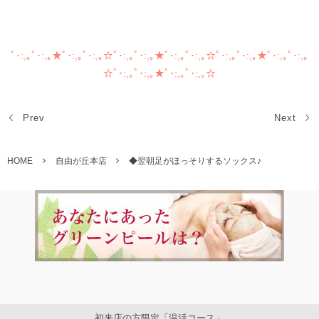
リーンピール アートメイク ボディー 痩身 スリミング
ﾟ･:,｡ﾟ･:,｡★ﾟ･:,｡ﾟ･:,｡☆ﾟ･:,｡ﾟ･:,｡★ﾟ･:,｡ﾟ･:,｡☆ﾟ･:,｡ﾟ･:,｡★ﾟ･:,｡ﾟ･:,｡
☆ﾟ･:,｡ﾟ･:,｡★ﾟ･:,｡ﾟ･:,｡☆
Prev
Next
HOME
自由が丘本店
◆翌朝足がほっそりするソックス♪
初来店の方限定「温活コース」