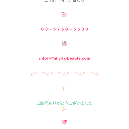
ご予約・お問い合わせ
０３－５７５８－５
５３０
info@ｍilly-la-beaute.com
☆*ﾟ ゜ﾟ*☆*ﾟ ゜ﾟ*☆*ﾟ ゜ﾟ*☆*ﾟ ゜ﾟ*☆
ご訪問ありがとうございました