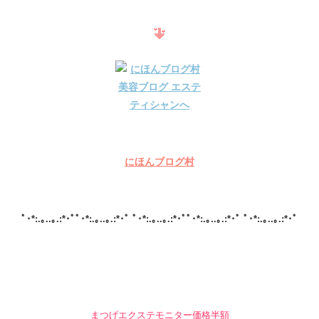
にほんブログ村
ﾟ･*:.｡..｡.:*･ﾟﾟ･*:.｡..｡.:*･ﾟ ﾟ･*:.｡..｡.:*･ﾟﾟ･*:.｡..｡.:*･ﾟ ﾟ･*:.｡..｡.:*･ﾟ
まつげエクステモニター価格半額