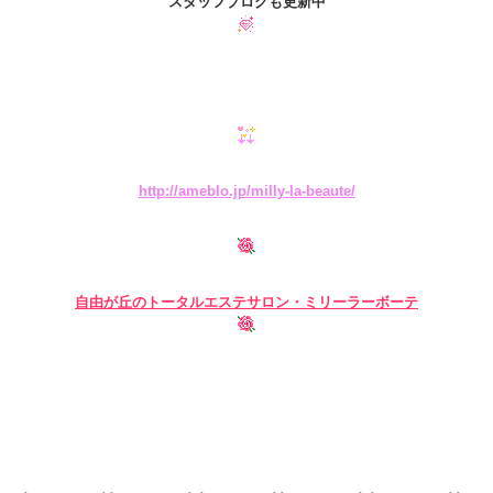
スタッフブログも更新中
http://ameblo.jp/milly-la-beaute/
自由が丘の
トータルエステサロン・ミリーラーボーテ