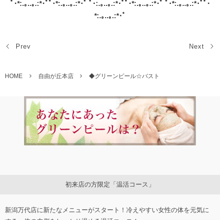
ﾟ･*:.｡..｡.:*･ﾟﾟ･*:.｡..｡.:*･ﾟ ﾟ･:.｡..｡.:*･ﾟﾟ･*:.｡..｡.:*･ﾟ ﾟ･*:.｡..｡.:*･ﾟﾟ･
*:.｡..｡.:*･ﾟ
Prev
Next
HOME
自由が丘本店
◆グリーンピール☆バスト
初来店の方限定「温活コース」
新潟万代店に新たなメニューがスタート！冷えやすい女性の体を元気に