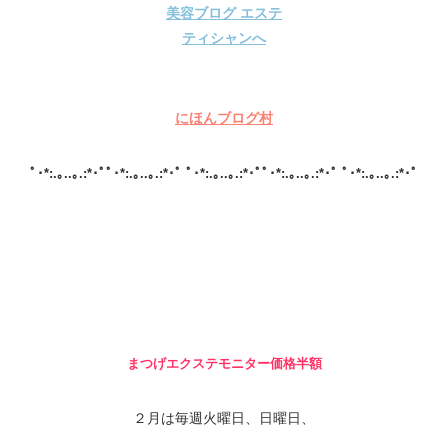
にほんブログ村
ﾟ･*:.｡..｡.:*･ﾟﾟ･*:.｡..｡.:*･ﾟ ﾟ･*:.｡..｡.:*･ﾟﾟ･*:.｡..｡.:*･ﾟ ﾟ･*:.｡..｡.:*･ﾟ
まつげエクステモニター価格半額
２月は毎週火曜日、日曜日、