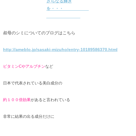
叔母のシミについてのブログはこちら
http://ameblo.jp/sasaki-mizuho/entry-10189586370.html
ビタミンCやアルブチン
など
日本で代表されている美白成分の
約１００倍効果
があると言われている
非常に結果の出る成分だけに