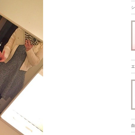
シ
エ
自