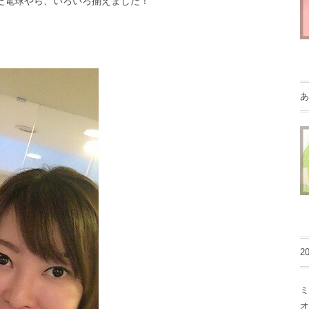
た電球やら、いろいろ揃えました！
あ
2
ミ
オ