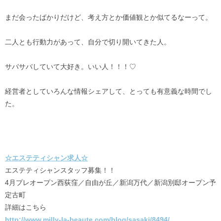
まだ会ったばかりだけど、考え方とか価値観とか似てるなーって。
二人とも行動力があって、自分で切り開いてきた人。
サバサバしていて大好き。いい人！！！♡
経営者としていろんな情報シェアして、とっても有意義な時間でし
た。
☆エステティシャン求人☆
エステティシャンスタッフ募集！！
4月プレオープン西荻窪／自由が丘／新潟万代／新潟別邸オープン予
定古町
詳細はこちら
http://www.milly-la-beaute.com/blog/sasaki/8494/