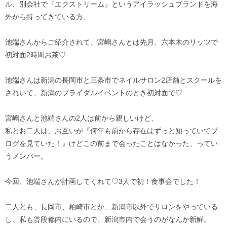
ル、別会社で『エクストリーム』というアイラッシュブランドを海
外から持ってきている方、
池端さんからご紹介されて、宮嶋さんとは先月、六本木のリッツで
初対面2時間お茶♡
池端さんは新潟の長岡市と三条市でネイルサロン2店舗とスクールを
されいて、新潟のブライダルイベントのとき初対面で♡
宮嶋さんと池端さんの2人は前から親しいけど、
私とお二人は、お互いが『何年も前から存在はずっと知っていてブ
ログを見ていた！』けどこの前まで会ったことはなかった、ってい
うメンバー。
今回、池端さんが計画してくれて♡3人で初！食事会でした！
二人とも、長岡市、柏崎市とか、新潟市以外でサロンをやっている
し、私も普段都内にいるので、新潟市内で会うのがなんか新鮮。