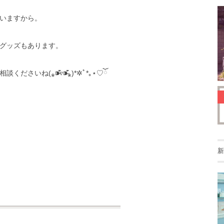
いますから。
グッズもあります。
(⁎⁍̴̛͂▿⁍̴̛͂⁎)*✲ﾟ*｡⋆♡ོ
新