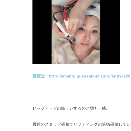
動画は http://ameblo.jp/sasaki-mizuho/ent
ヒップアップの筋トレするのと顔も一緒。
最近のスタッフ研修でリフティングの施術研修してい