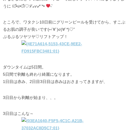
うに ꒰๑͒•௰•๑͒꒱♡ℒℴѵℯ*¨*•
˞͛
ところで、ワタクシ10日前にグリーンピールを受けてから、すこぶ
るお肌の調子が良いです(⑅´∀`)σ)∀`*)♡”
ぷるぷるツヤツヤ♡リフトアップ！
ダウンタイムは5日間。
5日間で剥離も終わり綺麗になります。
1日目は赤み、2日目3日目は赤みはおさまってきますが、
3日目から剥離が始まり、、。
3日目はこんな～