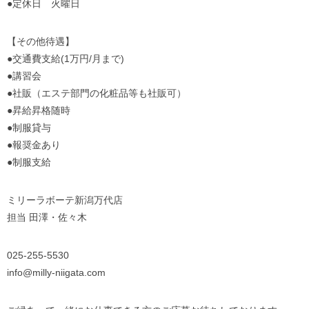
●
定休日 火曜日
【その他待遇】
●交通費支給(1万円/月まで)
●講習会
●社販（エステ部門の化粧品等も社販可）
●昇給昇格随時
●制服貸与
●報奨金あり
●制服支給
ミリーラボーテ新潟万代店
担当 田澤・佐々木
025-255-5530
info@milly-niigata.com