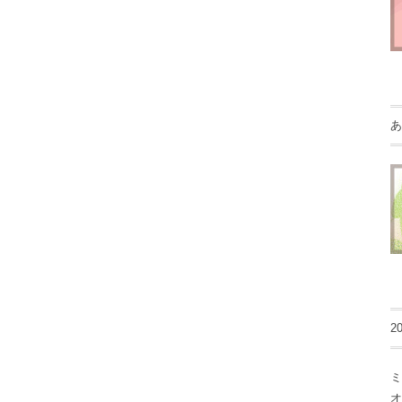
あ
2
ミ
オ