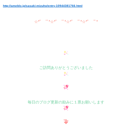
http://ameblo.jp/sasaki-mizuho/entry-10944381766.html
☆*ﾟ ゜ﾟ*☆*ﾟ ゜ﾟ*☆*ﾟ ゜ﾟ*☆*ﾟ ゜ﾟ*
ご訪問ありがとうございました
毎日のブログ更新の励みに１票お願いします