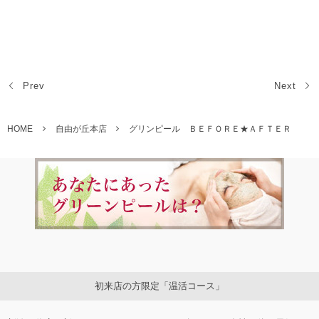
自由が丘エステ 自由が丘フェイシャルエステ 自由が丘ブライダルエ
ステ 小顔 まつげエクステ グリーンピール アートメイク ボディ
ー 痩身 スリミング
Prev
Next
HOME
自由が丘本店
グリンピール ＢＥＦＯＲＥ★ＡＦＴＥＲ
初来店の方限定「温活コース」