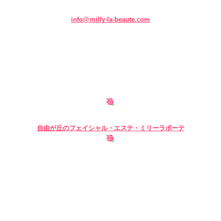
info@ｍilly-la-beaute.com
自由が丘のフェイシャル・
エステ・ミリーラボーテ