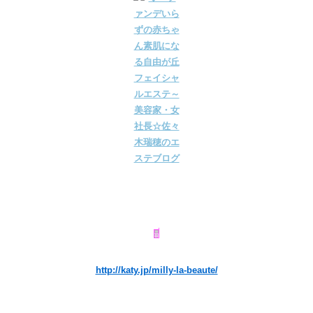
http://katy.jp/milly-la-beaute/