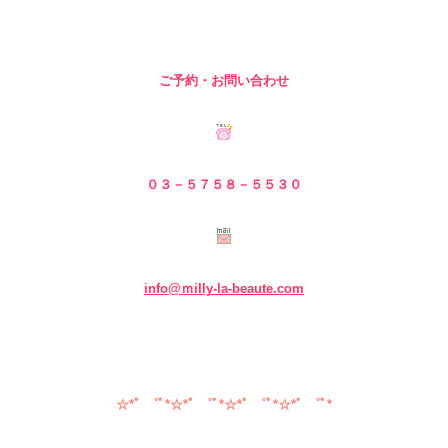
ご予約・お問い合わせ
０３－５７５８－５
５３０
info@ｍilly-la-beaute.com
☆*ﾟ ゜ﾟ*☆*ﾟ ゜ﾟ*☆*ﾟ ゜ﾟ*☆*ﾟ ゜ﾟ*