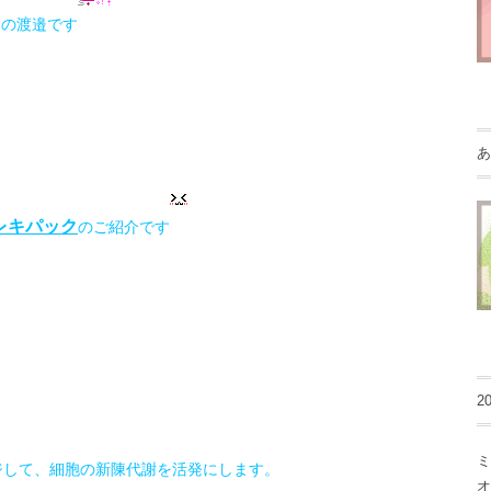
フの渡邉です
あ
レキパック
のご紹介です
2
ミ
ジして、細胞の新陳代謝を活発にします。
オ