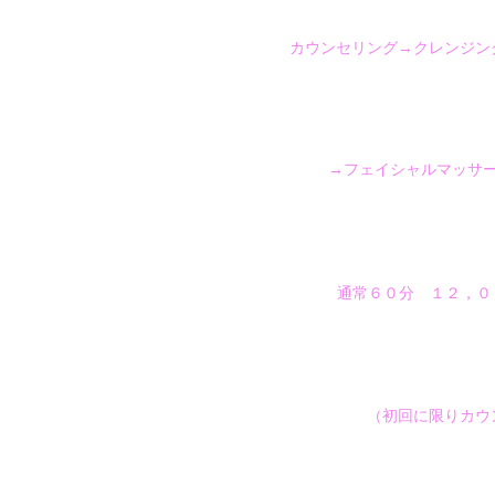
カウンセリング→クレンジン
→フェイシャルマッサ
通常６０分 １２，
（初回に限りカウ