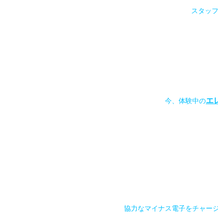
スタッ
エ
今、体験中の
協力なマイナス電子をチャー