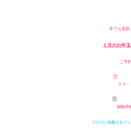
冬でも美肌
１月のお年玉
ご予
０３－
info@m
ブログに掲載されて