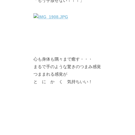
「もう手放せない！！！」
心も身体も隅々まで癒す・・・
まるで手のような驚きのつまみ感覚
つままれる感覚が
と に か く 気持ちいい！