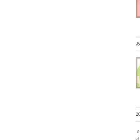
あ
2
ミ
オ