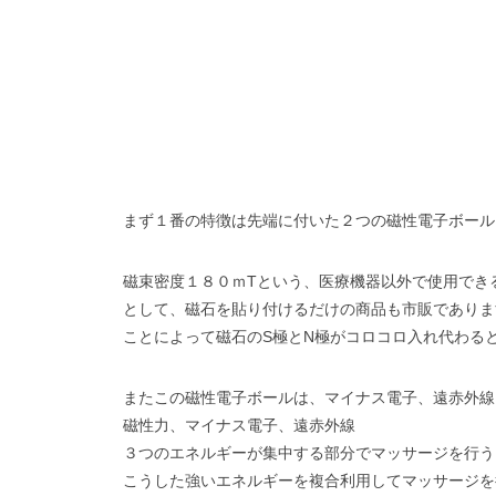
まず１番の特徴は先端に付いた２つの磁性電子ボール
磁束密度１８０ｍT
という、医療機器以外で使用でき
として、磁石を貼り付けるだけの商品も市販でありま
ことによって磁石のS極とN極がコロコロ入れ代わる
またこの磁性電子ボールは、マイナス電子、遠赤外線
磁性力、
マイナス電子、
遠赤外線
３つのエネルギーが集中する部分でマッサージを行う
こうした強いエネルギーを複合利用してマッサージを