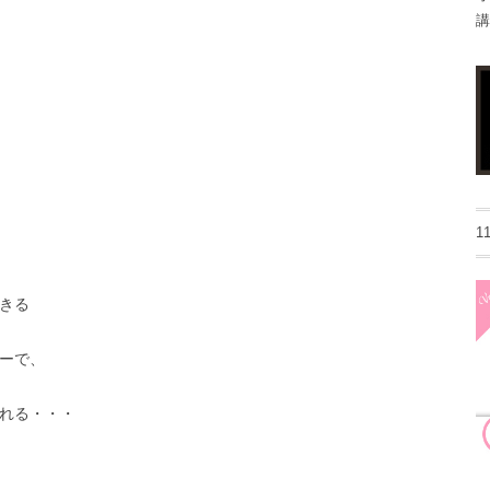
講
1
きる
ーで、
れる・・・