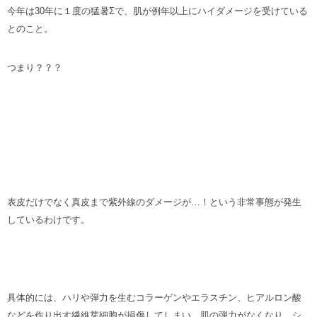
今年は30年に１度の猛暑Σで、肌が例年以上にハイダメージを受けている
とのこと。
つまり？？？
表皮だけでなく真皮まで紫外線のダメージが…！という非常事態が発生
しているわけです。
具体的には、ハリや弾力を生むコラーゲンやエラスチン、ヒアルロン酸
などを作り出す繊維芽細胞が損傷してしまい、肌の弾力がなくなり、シ