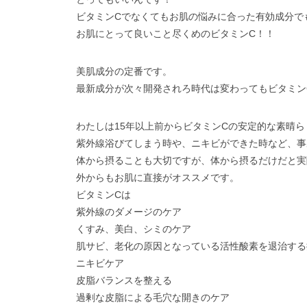
ビタミンCでなくてもお肌の悩みに合った有効成分で
お肌にとって良いこと尽くめのビタミンC！！
美肌成分の定番です。
最新成分が次々開発されろ時代は変わってもビタミン
わたしは15年以上前からビタミンCの安定的な素晴
紫外線浴びてしまう時や、ニキビができた時など、事
体から摂ることも大切ですが、体から摂るだけだと実
外からもお肌に直接がオススメです。
ビタミンCは
紫外線のダメージのケア
くすみ、美白、シミのケア
肌サビ、老化の原因となっている活性酸素を退治する
ニキビケア
皮脂バランスを整える
過剰な皮脂による毛穴な開きのケア