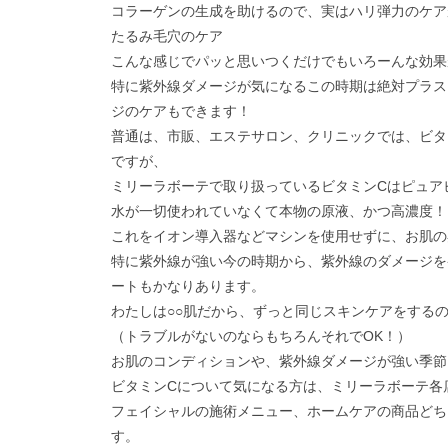
コラーゲンの生成を助けるので、実はハリ弾力のケア
たるみ毛穴のケア
こんな感じでパッと思いつくだけでもいろーんな効果
特に紫外線ダメージが気になるこの時期は絶対プラス
ジのケアもできます！
普通は、市販、エステサロン、クリニックでは、ビタ
ですが、
ミリーラボーテで取り扱っているビタミンCはピュア
水が一切使われていなくて本物の原液、かつ高濃度！
これをイオン導入器などマシンを使用せずに、お肌の
特に紫外線が強い今の時期から、紫外線のダメージを
ートもかなりあります。
わたしは○○肌だから、ずっと同じスキンケアをする
（トラブルがないのならもちろんそれでOK！）
お肌のコンディションや、紫外線ダメージが強い季節
ビタミンCについて気になる方は、ミリーラボーテ各
フェイシャルの施術メニュー、ホームケアの商品どち
す。