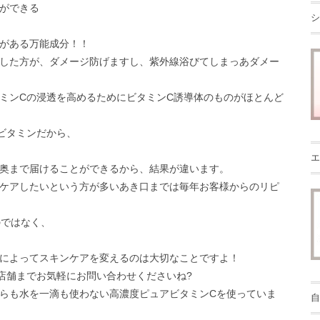
ができる
シ
がある万能成分！！
した方が、ダメージ防げますし、紫外線浴びてしまっあダメー
ミンCの浸透を高めるためにビタミンC誘導体のものがほとんど
ビタミンだから、
エ
奥まで届けることができるから、結果が違います。
ケアしたいという方が多いあき口までは毎年お客様からのリピ
のではなく、
によってスキンケアを変えるのは大切なことですよ！
店舗までお気軽にお問い合わせくださいね?
らも水を一滴も使わない高濃度ピュアビタミンCを使っていま
自