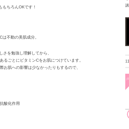
講
ももちろんOKです！
Cは不動の美肌成分。
らしさを勉強し理解してから、
あるごとにビタミンCをお肌につけています。
1
際お肌への影響は少なかったりもするので、
抗酸化作用