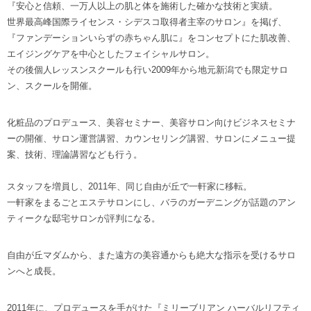
『安心と信頼、一万人以上の肌と体を施術した確かな技術と実績。
世界最高峰国際ライセンス・シデスコ取得者主宰のサロン』を掲げ、
『ファンデーションいらずの赤ちゃん肌に』をコンセプトにた肌改善、
エイジングケアを中心としたフェイシャルサロン。
その後個人レッスンスクールも行い2009年から地元新潟でも限定サロ
ン、スクールを開催。
化粧品のプロデュース、美容セミナー、美容サロン向けビジネスセミナ
ーの開催、サロン運営講習、カウンセリング講習、サロンにメニュー提
案、技術、理論講習なども行う。
スタッフを増員し、2011年、同じ自由が丘で一軒家に移転。
一軒家をまるごとエステサロンにし、バラのガーデニングが話題のアン
ティークな邸宅サロンが評判になる。
自由が丘マダムから、また遠方の美容通からも絶大な指示を受けるサロ
ンへと成長。
2011年に、プロデュースを手がけた『ミリーブリアン ハーバルリフティ