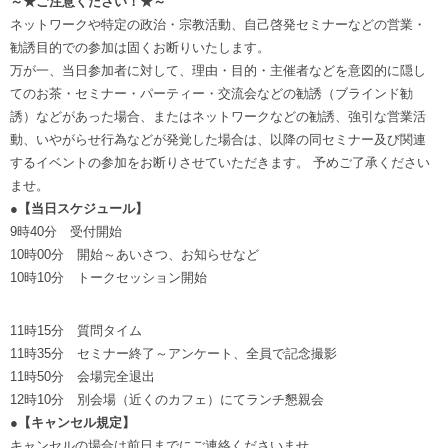
～★ご注意ください！★～
ネットワークや特定の政治・宗教活動、自己啓発セミナーなどの営業・
勧誘目的での参加は固くお断りいたします。
万が一、当日参加者に対して、理由・目的・主催者などを意図的に隠し
てのお茶・セミナー・パーティー・交流会などの勧誘（ブラインド勧
誘）などがあった場合、またはネットワークなどの勧誘、強引な営業活
動、いやがらせ行為などが発覚した場合は、以降の同セミナー及び関連
するイベントの参加をお断りさせていただきます。 予めご了承ください
ませ。
●【当日スケジュール】
9時40分 受付開始
10時00分 開始～あいさつ、お知らせなど
10時10分 トークセッション開始
11時15分 質問タイム
11時35分 セミナー終了～アンケート、全員で記念撮影
11時50分 会場完全退出
12時10分 別会場（近くのカフェ）にてランチ懇親会
●【キャンセル規定】
キャンセルの場合は前日までにご連絡くださいませ。