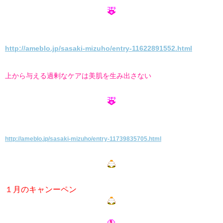
http://ameblo.jp/sasaki-mizuho/entry-11622891552.html
上から与える過剰なケアは美肌を生み出さない
http://ameblo.jp/sasaki-mizuho/entry-11739835705.html
１月のキャンーペン