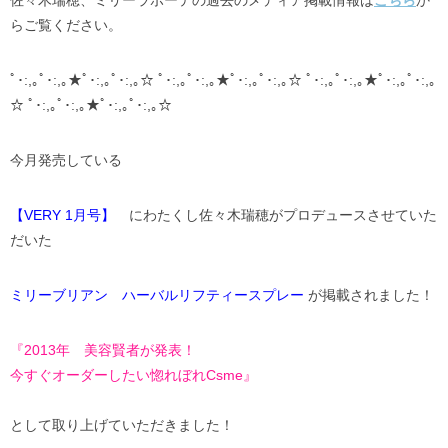
佐々木瑞穂、ミリーラボーテの過去のメディア掲載情報は
こちら
か
らご覧ください。
ﾟ･:,｡ﾟ･:,｡★ﾟ･:,｡ﾟ･:,｡☆ ﾟ･:,｡ﾟ･:,｡★ﾟ･:,｡ﾟ･:,｡☆ ﾟ･:,｡ﾟ･:,｡★ﾟ･:,｡ﾟ･:,｡
☆ ﾟ･:,｡ﾟ･:,｡★ﾟ･:,｡ﾟ･:,｡☆
今月発売している
【VERY 1月号】
にわたくし佐々木瑞穂がプロデュースさせていた
だいた
ミリーブリアン ハーバルリフティースプレー
が掲載されました！
『2013年 美容賢者が発表！
今すぐオーダーしたい惚れぼれCsme』
として取り上げていただきました！