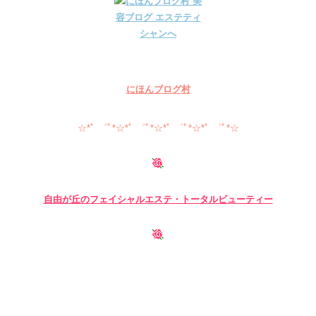
にほんブログ村
☆*ﾟ ゜ﾟ*☆*ﾟ ゜ﾟ*☆*ﾟ ゜ﾟ*☆*ﾟ ゜ﾟ*☆
自由が丘のフェイシャル
エステ・トータルビューティー