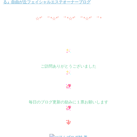
☆*ﾟ ゜ﾟ*☆*ﾟ ゜ﾟ*☆*ﾟ ゜ﾟ*☆*ﾟ ゜ﾟ*
ご訪問ありがとうございました
毎日のブログ更新の励みに１票お願いします