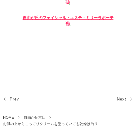
自由が丘のフェイシャル・
エステ・ミリーラボーテ
グリーンピール 東京 自由が丘 エステ 自由が丘 フェイシャ
ルエステ 自由が丘 ブライダルエステ
自由が丘 インディバ
Prev
Next
HOME
自由が丘本店
お肌の上からこってりクリームを塗っていても乾燥は治り...