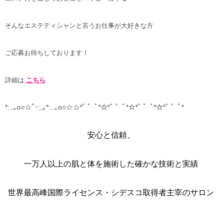
そんなエステティシャンと言うお仕事が大好きな方
ご応募お待ちしております！
詳細は
こちら
*:..｡o○☆ﾟ･:,｡*:..｡o○☆☆*ﾟ ゜ﾟ*☆*ﾟ ゜ﾟ*☆*ﾟ ゜ﾟ*☆*ﾟ ゜ﾟ*
安心と信頼、
一万人以上の肌と体を施術した確かな技術と実績
世界最高峰国際ライセンス・シデスコ取得者主宰のサロン