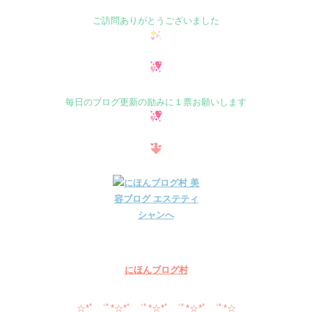
ご訪問ありがとうございました
毎日のブログ更新の励みに１票お願いします
にほんブログ村
☆*ﾟ ゜ﾟ*☆*ﾟ ゜ﾟ*☆*ﾟ ゜ﾟ*☆*ﾟ ゜ﾟ*☆