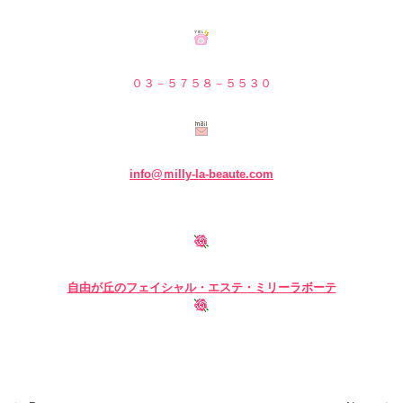
０３－５７５８－５
５３０
info@ｍilly-la-beaute.com
自由が丘のフェイシャル・
エステ・ミリーラボーテ