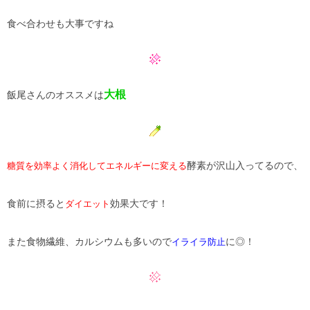
食べ合わせも大事ですね
大根
飯尾さんのオススメは
酵素が沢山入ってるので、
糖質を効率よく消化してエネルギーに変える
食前に摂ると
効果大です！
ダイエット
また食物繊維、カルシウムも多いので
に◎！
イライラ防止