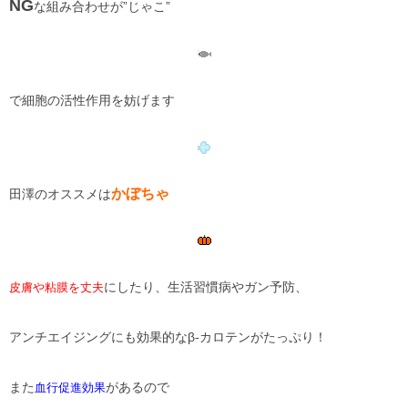
NG
な組み合わせが”じゃこ”
で細胞の活性作用を妨げます
かぼちゃ
田澤のオススメは
にしたり、生活習慣病やガン予防、
皮膚や粘膜を丈夫
アンチエイジングにも効果的なβ-カロテンがたっぷり！
また
があるので
血行促進効果