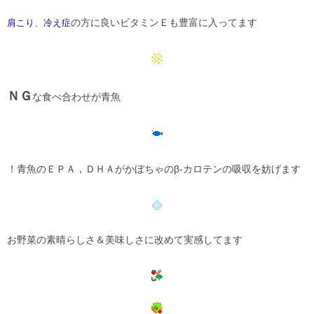
の方に良いビタミンＥも豊富に入ってます
肩こり
、
冷え症
ＮＧ
な食べ合わせが青魚
！青魚のＥＰＡ，ＤＨＡがかぼちゃのβ-カロテンの吸収を妨げます
お野菜の素晴らしさ＆美味しさに改めて実感してます