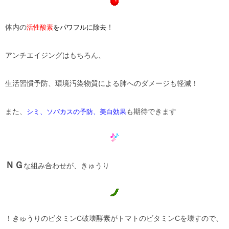
体内の
！
活性酸素
をパワフルに除去
アンチエイジングはもちろん、
生活習慣予防、環境汚染物質による肺へのダメージも軽減！
また、
も期待できます
シミ、ソバカスの予防、美白効果
ＮＧ
な組み合わせが、きゅうり
！きゅうりのビタミンC破壊酵素がトマトのビタミンCを壊すので、