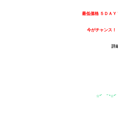
最低価格 ５ＤＡＹ
今がチャンス！！
詳
☆*ﾟ ゜ﾟ*☆*ﾟ