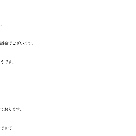
が、
座談会でございます。
ようです。
れております。
ができて