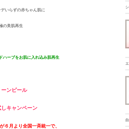
シ
ンデいらずの赤ちゃん肌に
極の美肌再生
ドハーブをお肌に入れ込み肌再生
エ
リーンピール
試しキャンペーン
自
が
６月より
全国一斉統一で、