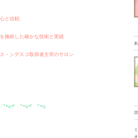
心と信頼、
を施術した確かな技術と実績
あ
ス・シデスコ取得者主宰のサロン
 ゜ﾟ*☆*ﾟ ゜ﾟ*☆*ﾟ ゜ﾟ*☆
2
ミ
オ