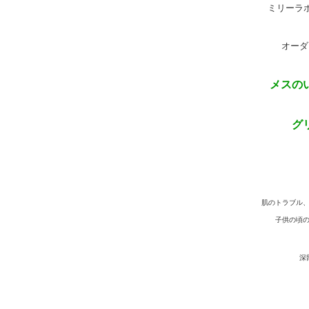
ミリーラ
オーダ
メスの
グ
肌のトラブル
子供の頃
深