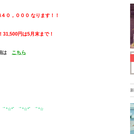
 \４０，０００ なります！！
31,500円は5月末まで！
細は
こちら
新
 ゜ﾟ*☆*ﾟ ゜ﾟ*☆*ﾟ ゜ﾟ*☆