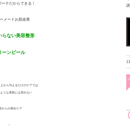
ボーテだからできる！
講
ーメードお肌改善
いらない美容整形
リーンピール
1
、上から与えるだけのケアでは
のような美肌には戻れない
部からの再生ケア
↓