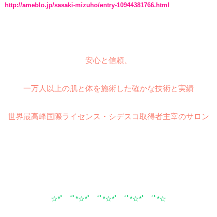
http://ameblo.jp/sasaki-mizuho/entry-10944381766.html
安心と信頼、
一万人以上の肌と体を施術した確かな技術と実績
世界最高峰国際ライセンス・シデスコ取得者主宰のサロン
☆*ﾟ ゜ﾟ*☆*ﾟ ゜ﾟ*☆*ﾟ ゜ﾟ*☆*ﾟ ゜ﾟ*☆