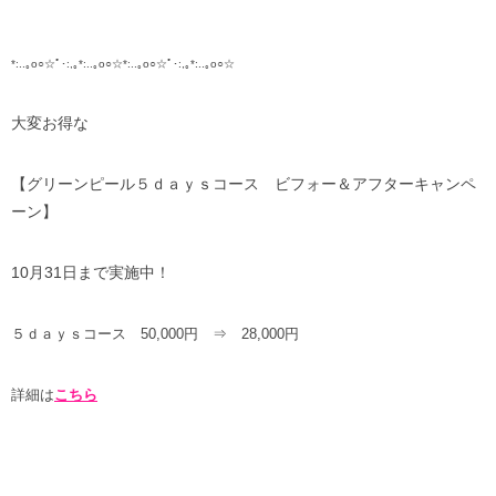
*:..｡o○☆ﾟ･:,｡*:..｡o○☆*:..｡o○☆ﾟ･:,｡*:..｡o○☆
大変お得な
【グリーンピール５ｄａｙｓコース ビフォー＆アフターキャンペ
ーン】
10月31日まで実施中！
５ｄａｙｓコース 50,000円 ⇒ 28,000円
詳細は
こちら