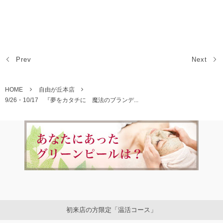
自由が丘エステ 自由が丘フェイシャルエステ 自由が丘ブライダルエ
ステ 小顔 まつげエクステ グリーンピール アートメイク ボディ
ー 痩身 スリミング
Prev
Next
HOME
自由が丘本店
9/26・10/17 『夢をカタチに 魔法のブランデ...
初来店の方限定「温活コース」