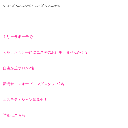
*:..｡o○☆ﾟ･:,｡*:..｡o○☆*:..｡o○☆ﾟ･:,｡*:..｡o○☆
ミリーラボーテで
わたしたちと一緒にエステのお仕事しませんか！？
自由が丘サロン2名
新潟サロンオープニングスタッフ2名
エステティシャン募集中！
詳細はこちら