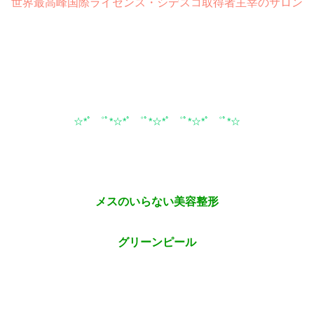
世界最高峰国際ライセンス・シデスコ取得者主宰のサロン
☆*ﾟ ゜ﾟ*☆*ﾟ ゜ﾟ*☆*ﾟ ゜ﾟ*☆*ﾟ ゜ﾟ*☆
メスのいらない美容整形
グリーンピール