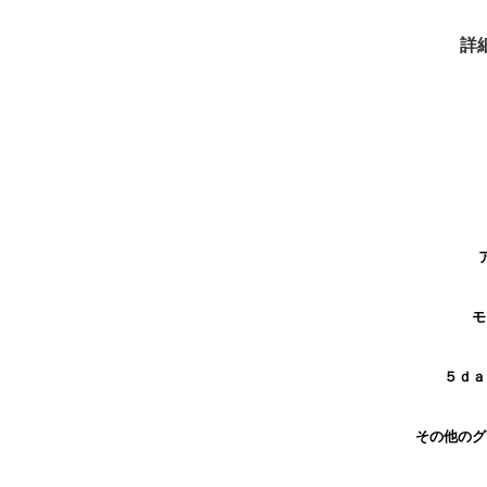
詳
モ
５ｄａ
その他の