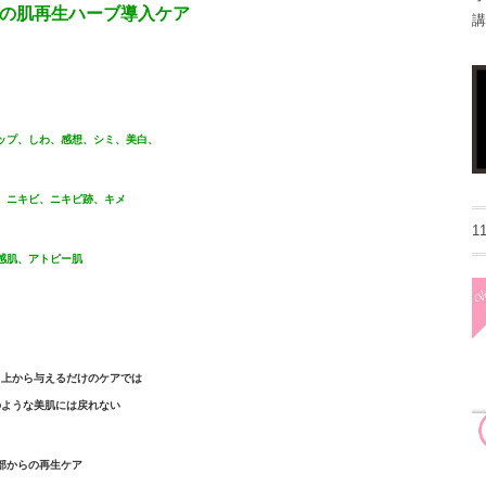
の肌再生ハーブ導入ケア
講
ップ、しわ、感想、シミ、美白、
、ニキビ、ニキビ跡、キメ
1
感肌、アトピー肌
、上から与えるだけのケアでは
のような美肌には戻れない
部からの再生ケア