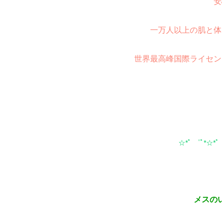
安
一万人以上の肌と体
世界最高峰国際ライセン
☆*ﾟ ゜ﾟ*☆*ﾟ
メスの