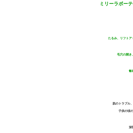
ミリーラボーテ
たるみ、リフトア
毛穴の開き
敏
肌のトラブル
子供の頃
深