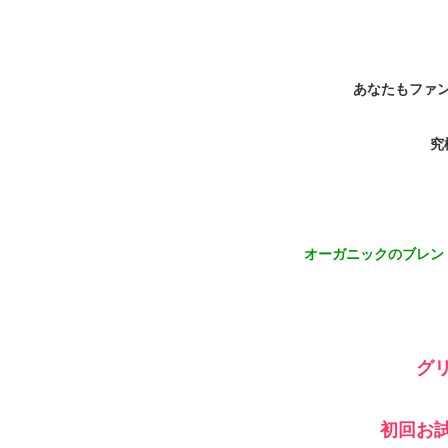
あなたもファ
究
オーガニックのブレン
グ
初回お