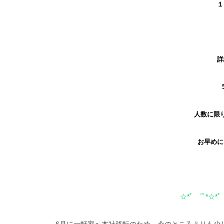
１
人数に限
お早めに
☆*ﾟ ゜ﾟ*☆*ﾟ