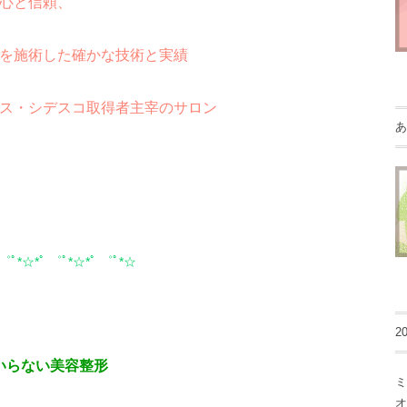
心と信頼、
を施術した確かな技術と実績
ス・シデスコ取得者主宰のサロン
あ
 ゜ﾟ*☆*ﾟ ゜ﾟ*☆*ﾟ ゜ﾟ*☆
2
いらない美容整形
ミ
オ