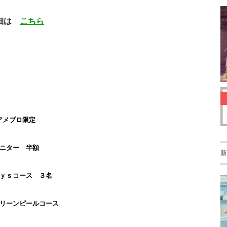
細は
こちら
アメブロ限定
ニター 半額
新
ｙｓコース ３名
グリーンピールコース