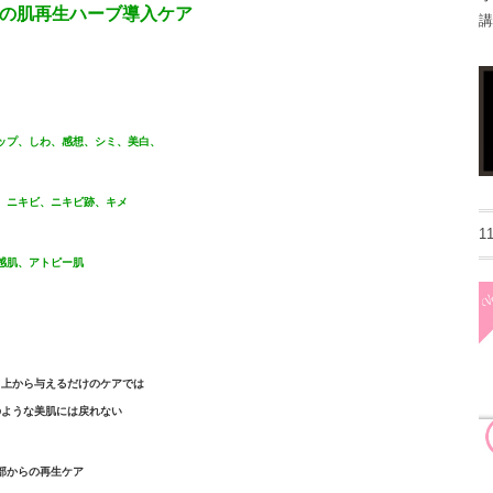
の肌再生ハーブ導入ケア
講
ップ、しわ、感想、シミ、美白、
、ニキビ、ニキビ跡、キメ
1
感肌、アトピー肌
、上から与えるだけのケアでは
のような美肌には戻れない
部からの再生ケア