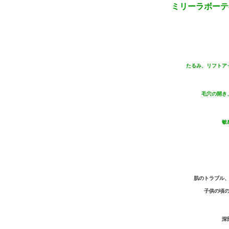
ミリーラボーテ
たるみ、リフトア
毛穴の開き
敏
肌のトラブル
子供の頃
深