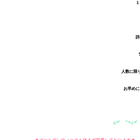
１
人数に限
お早めに
☆*ﾟ ゜ﾟ*☆*ﾟ