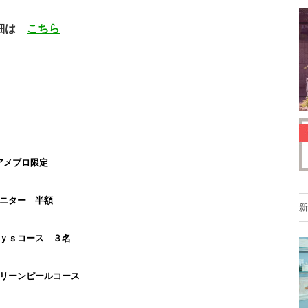
細は
こちら
アメブロ限定
ニター 半額
新
ｙｓコース ３名
グリーンピールコース