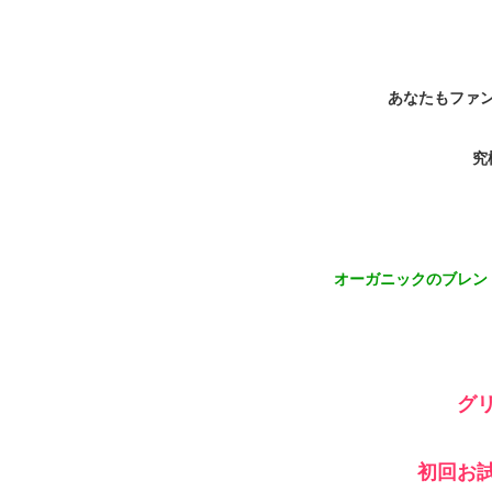
あなたもファ
究
オーガニックのブレン
グ
初回お