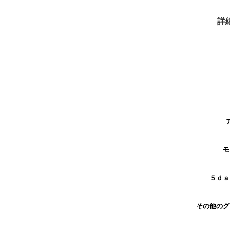
詳
モ
５ｄａ
その他の