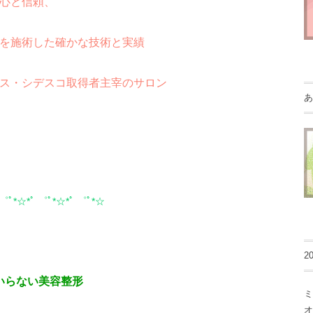
心と信頼、
を施術した確かな技術と実績
ス・シデスコ取得者主宰のサロン
あ
 ゜ﾟ*☆*ﾟ ゜ﾟ*☆*ﾟ ゜ﾟ*☆
2
いらない美容整形
ミ
オ