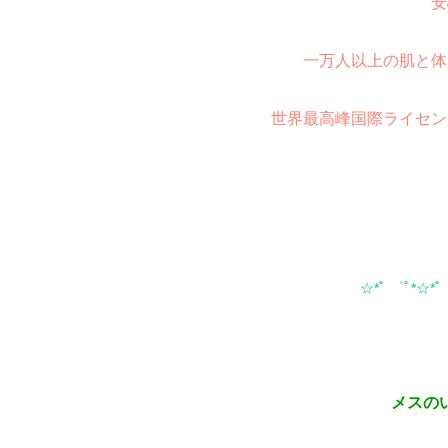
安
一万人以上の肌と体
世界最高峰国際ライセン
☆*ﾟ ゜ﾟ*☆*ﾟ
メスの