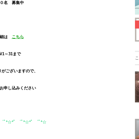
０名 募集中
詳細は
こちら
5/1～31まで
こ
りがございますので、
お申し込みください
 ゜ﾟ*☆*ﾟ ゜ﾟ*☆*ﾟ ゜ﾟ*☆