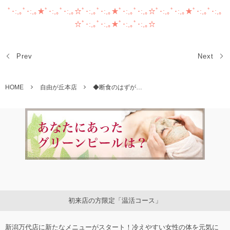
ﾟ･:,｡ﾟ･:,｡★ﾟ･:,｡ﾟ･:,｡☆ﾟ･:,｡ﾟ･:,｡★ﾟ･:,｡ﾟ･:,｡☆ﾟ･:,｡ﾟ･:,｡★ﾟ･:,｡ﾟ･:,｡
☆ﾟ･:,｡ﾟ･:,｡★ﾟ･:,｡ﾟ･:,｡☆
Prev
Next
HOME
自由が丘本店
◆断食のはずが…
初来店の方限定「温活コース」
新潟万代店に新たなメニューがスタート！冷えやすい女性の体を元気に