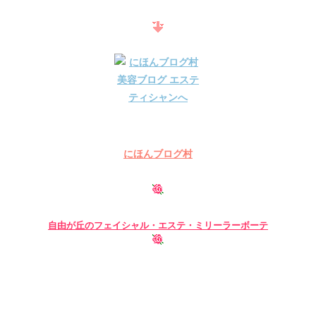
にほんブログ村
自由が丘のフェイシャル・
エステ・ミリーラーボーテ
自由が丘 フェイシャル ブライダル 小顔 まつげエクステ グ
リーンピール アートメイク ボディー 痩身 スリミング