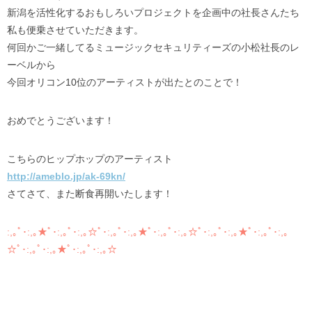
新潟を活性化するおもしろいプロジェクトを企画中の社長さんたち
私も便乗させていただきます。
何回かご一緒してるミュージックセキュリティーズの小松社長のレ
ーベルから
今回オリコン10位のアーティストが出たとのことで！
おめでとうございます！
こちらのヒップホップのアーティスト
http://ameblo.jp/ak-69kn/
さてさて、また断食再開いたします！
:,｡ﾟ･:,｡★ﾟ･:,｡ﾟ･:,｡☆ﾟ･:,｡ﾟ･:,｡★ﾟ･:,｡ﾟ･:,｡☆ﾟ･:,｡ﾟ･:,｡★ﾟ･:,｡ﾟ･:,｡
☆ﾟ･:,｡ﾟ･:,｡★ﾟ･:,｡ﾟ･:,｡☆