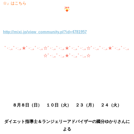
☆』はこちら
http://mixi.jp/view_community.pl?id=4781957
ﾟ･:,｡ﾟ･:,｡★ﾟ･:,｡ﾟ･:,｡☆ﾟ･:,｡ﾟ･:,｡★ﾟ･:,｡ﾟ･:,｡☆ﾟ･:,｡ﾟ･:,｡★ﾟ･:,｡ﾟ･:,｡
☆ﾟ･:,｡ﾟ･:,｡★ﾟ･:,｡ﾟ･:,｡☆
８月８日（日） １０日（火） ２３（月） ２４（火）
ダイエット指導士＆ランジェリーアドバイザーの國分ゆかりさんに
よる