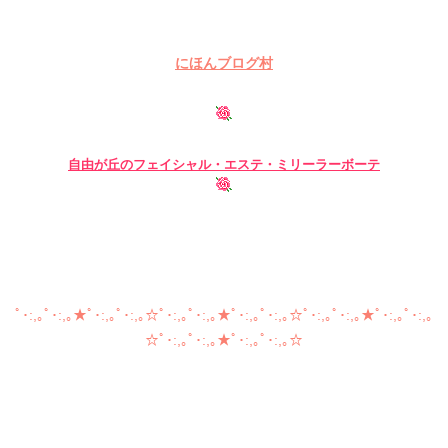
にほんブログ村
自由が丘のフェイシャル・
エステ・ミリーラーボーテ
自由が丘 フェイシャル ブライダル 小顔 まつげエクステ グ
リーンピール アートメイク ボディー 痩身 スリミング
ﾟ･:,｡ﾟ･:,｡★ﾟ･:,｡ﾟ･:,｡☆ﾟ･:,｡ﾟ･:,｡★ﾟ･:,｡ﾟ･:,｡☆ﾟ･:,｡ﾟ･:,｡★ﾟ･:,｡ﾟ･:,｡
☆ﾟ･:,｡ﾟ･:,｡★ﾟ･:,｡ﾟ･:,｡☆