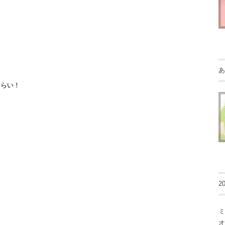
あ
くらい！
2
ミ
オ