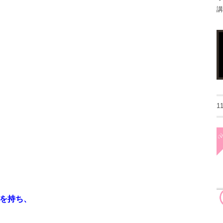
講
1
を持ち、