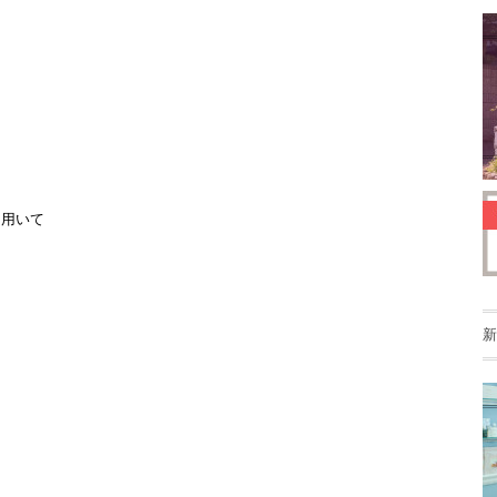
を用いて
新