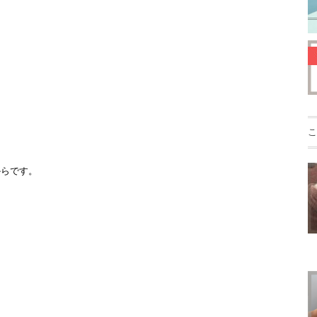
こ
からです。
は