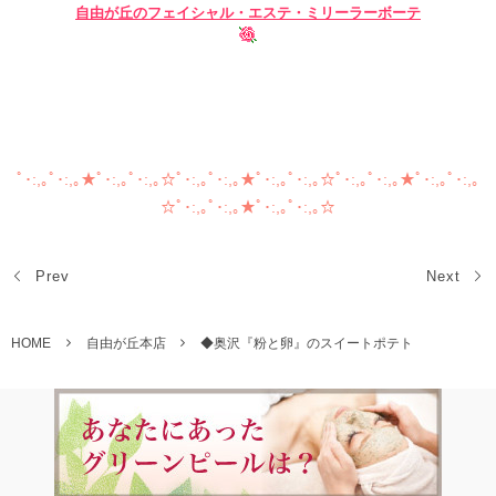
自由が丘のフェイシャル・
エステ・ミリーラーボーテ
自由が丘 フェイシャル ブライダル 小顔 まつげエクステ グ
リーンピール アートメイク ボディー 痩身 スリミング
ﾟ･:,｡ﾟ･:,｡★ﾟ･:,｡ﾟ･:,｡☆ﾟ･:,｡ﾟ･:,｡★ﾟ･:,｡ﾟ･:,｡☆ﾟ･:,｡ﾟ･:,｡★ﾟ･:,｡ﾟ･:,｡
☆ﾟ･:,｡ﾟ･:,｡★ﾟ･:,｡ﾟ･:,｡☆
Prev
Next
HOME
自由が丘本店
◆奥沢『粉と卵』のスイートポテト