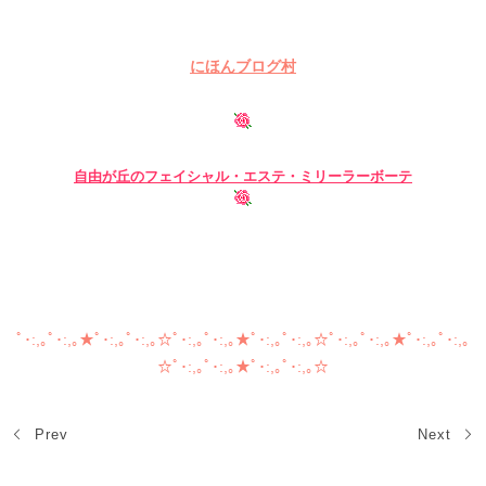
にほんブログ村
自由が丘のフェイシャル・
エステ・ミリーラーボーテ
自由が丘 フェイシャル ブライダル 小顔 まつげエクステ グ
リーンピール アートメイク ボディー 痩身 スリミング
ﾟ･:,｡ﾟ･:,｡★ﾟ･:,｡ﾟ･:,｡☆ﾟ･:,｡ﾟ･:,｡★ﾟ･:,｡ﾟ･:,｡☆ﾟ･:,｡ﾟ･:,｡★ﾟ･:,｡ﾟ･:,｡
☆ﾟ･:,｡ﾟ･:,｡★ﾟ･:,｡ﾟ･:,｡☆
Prev
Next