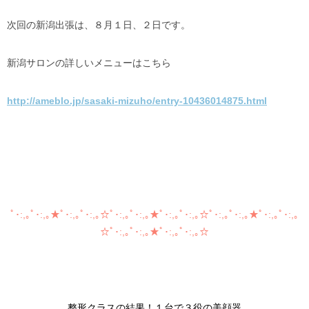
次回の新潟出張は、８月１日、２日です。
新潟サロンの詳しいメニューはこちら
http://ameblo.jp/sasaki-mizuho/entry-10436014875.html
ﾟ･:,｡ﾟ･:,｡★ﾟ･:,｡ﾟ･:,｡☆ﾟ･:,｡ﾟ･:,｡★ﾟ･:,｡ﾟ･:,｡☆ﾟ･:,｡ﾟ･:,｡★ﾟ･:,｡ﾟ･:,｡
☆ﾟ･:,｡ﾟ･:,｡★ﾟ･:,｡ﾟ･:,｡☆
整形クラスの結果！
１台で３役の美顔器