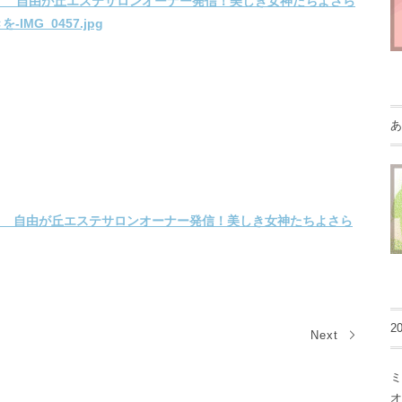
あ
2
Next
ミ
オ