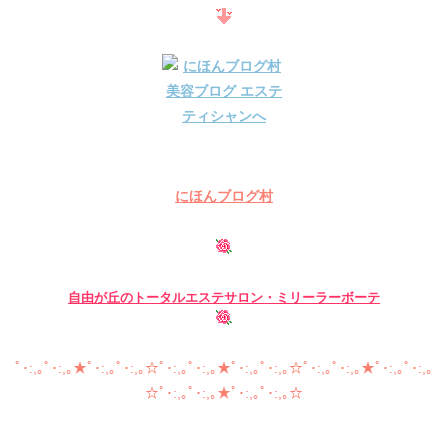
にほんブログ村
自由が丘の
トータルエステサロン・ミリーラーボーテ
ﾟ･:,｡ﾟ･:,｡★ﾟ･:,｡ﾟ･:,｡☆ﾟ･:,｡ﾟ･:,｡★ﾟ･:,｡ﾟ･:,｡☆ﾟ･:,｡ﾟ･:,｡★ﾟ･:,｡ﾟ･:,｡
☆ﾟ･:,｡ﾟ･:,｡★ﾟ･:,｡ﾟ･:,｡☆