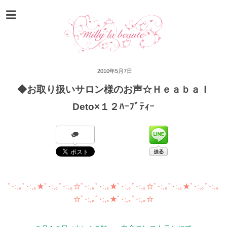
2010年5月7日
◆お取り扱いサロン様のお声☆Ｈｅａｂａｌ
Deto×１２ﾊｰﾌﾞﾃｨｰ
ﾟ･:,｡ﾟ･:,｡★ﾟ･:,｡ﾟ･:,｡☆ﾟ･:,｡ﾟ･:,｡★ﾟ･:,｡ﾟ･:,｡☆ﾟ･:,｡ﾟ･:,｡★ﾟ･:,｡ﾟ･:,｡
☆ﾟ･:,｡ﾟ･:,｡★ﾟ･:,｡ﾟ･:,｡☆