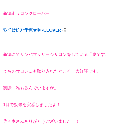
新潟市サロンクローバー
ﾘﾝﾊﾟｾﾗﾋﾟｽﾄ千恵★ｻﾛﾝCLOVER
様
新潟にてリンパマッサージサロンをしている千恵です。
うちのサロンにも取り入れたところ 大好評です。
実際 私も飲んでいますが。
1日で効果を実感しましたよ！！
佐々木さんありがとうございました！！