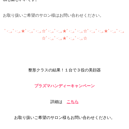
お取り扱いご希望のサロン様はお問い合わせください。
ﾟ･:,｡ﾟ･:,｡★ﾟ･:,｡ﾟ･:,｡☆ﾟ･:,｡ﾟ･:,｡★ﾟ･:,｡ﾟ･:,｡☆ﾟ･:,｡ﾟ･:,｡★ﾟ･:,｡ﾟ･:,｡
☆ﾟ･:,｡ﾟ･:,｡★ﾟ･:,｡ﾟ･:,｡☆
整形クラスの結果！
１台で３役の美顔器
プラズマハンディーキャンペーン
詳細は
こちら
お取り扱いご希望のサロン様もお問い合わせください。