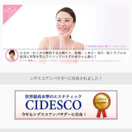
シデスコアンバサダーに任命されました！