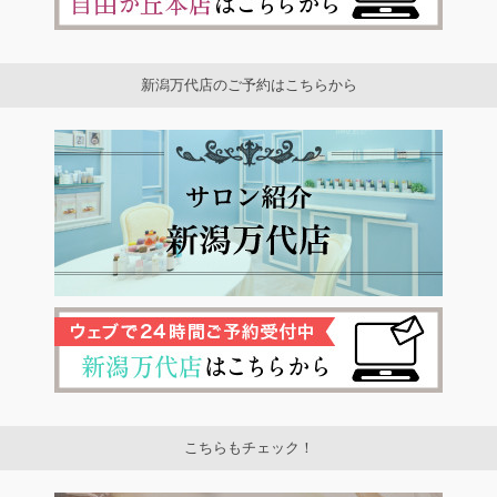
新潟万代店のご予約はこちらから
こちらもチェック！