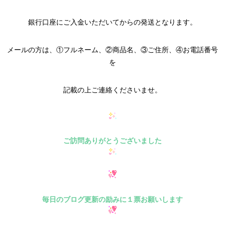
銀行口座にご入金いただいてからの発送となります。
メールの方は、①フルネーム、②商品名、③ご住所、④お電話番号
を
記載の上ご連絡くださいませ。
ご訪問ありがとうございました
毎日のブログ更新の励みに１票お願いします