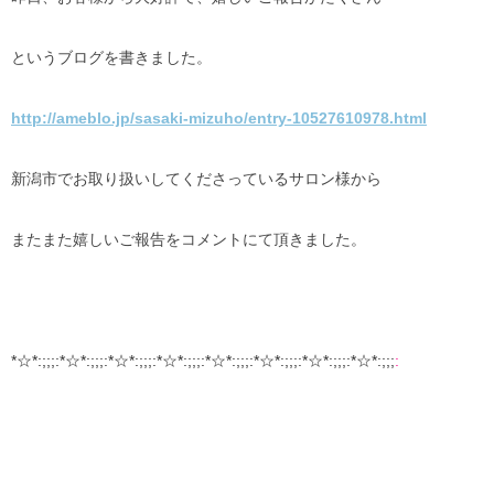
というブログを書きました。
http://ameblo.jp/sasaki-mizuho/entry-10527610978.html
新潟市でお取り扱いしてくださっているサロン様から
またまた嬉しいご報告をコメントにて頂きました。
*☆*:;;;:*☆*:;;;:*☆*:;;;:*☆*:;;;:*☆*:;;;:*☆*:;;;:*☆*:;;;:*☆*:;;;
: