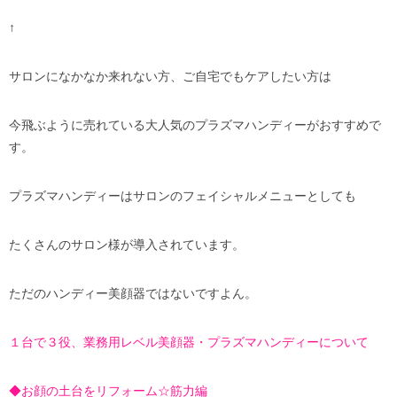
↑
サロンになかなか来れない方、ご自宅でもケアしたい方は
今飛ぶように売れている大人気のプラズマハンディーがおすすめで
す。
プラズマハンディーはサロンのフェイシャルメニューとしても
たくさんのサロン様が導入されています。
ただのハンディー美顔器ではないですよん。
１台で３役、業務用レベル美顔器・プラズマハンディーについて
◆お顔の土台をリフォーム☆筋力編