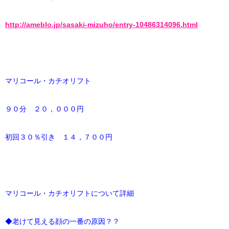
http://ameblo.jp/sasaki-mizuho/entry-10486314096.html
マリコール・カチオリフト
９０分 ２０，０００円
初回３０％引き １４，７００円
マリコール・カチオリフトについて詳細
◆老けて見える顔の一番の原因？？