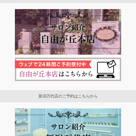
新潟万代店のご予約はこちらから