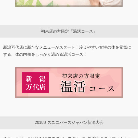
初来店の方限定「温活コース」
新潟万代店に新たなメニューがスタート！冷えやすい女性の体を元気に
する、体の内側をしっかり温める温活コース！
2018ミスユニバースジャパン新潟大会