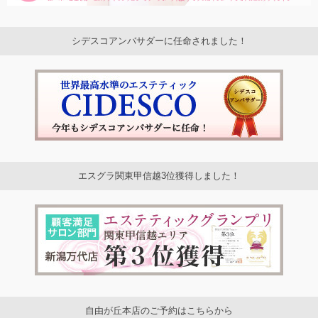
シデスコアンバサダーに任命されました！
エスグラ関東甲信越3位獲得しました！
自由が丘本店のご予約はこちらから