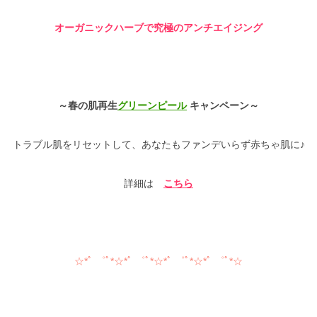
オーガニックハーブで究極のアンチエイジング
～春の肌再生
グリーンピール
キャンペーン～
トラブル肌をリセットして、あなたもファンデいらず赤ちゃ肌に♪
詳細は
こちら
☆*ﾟ ゜ﾟ*☆*ﾟ ゜ﾟ*☆*ﾟ ゜ﾟ*☆*ﾟ ゜ﾟ*☆