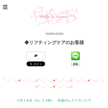
2010年4月28日
◆リフティングケアのお客様
ﾟ･:,｡ﾟ･:,｡★ﾟ･:,｡ﾟ･:,｡☆ﾟ･:,｡ﾟ･:,｡★ﾟ･:,｡ﾟ･:,｡☆ﾟ･:,｡ﾟ･:,｡★ﾟ･:,｡ﾟ･:,｡
☆ﾟ･:,｡ﾟ･:,｡★ﾟ･:,｡ﾟ･:,｡☆
白金のレストランにて
５月１８日（火）１９時～