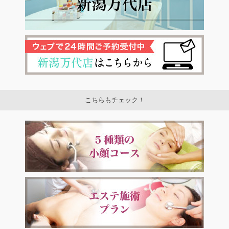
こちらもチェック！