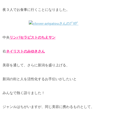
夜３人でお食事に行くことになりました。
中央
リンパセラピストのちえサン
右
ネイリストのみゆきさん
美容を通して、さらに新潟を盛り上げる、
新潟の街と人を活性化するお手伝いがしたいと
みんなで熱く語りました！
ジャンルはちがいますが、同じ美容に携わるものとして、