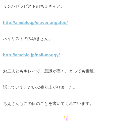
リンパセラピストのちえさんと、
http://ameblo.jp/clover-arigatou/
ネイリストのみゆきさん。
http://ameblo.jp/nail-moggy/
お二人ともキレイで、意識が高く、とっても素敵。
話していて、だいぶ盛り上がりました。
ちえさんもこの日のことを書いてくれています。