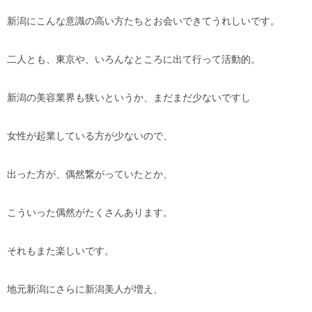
新潟にこんな意識の高い方たちとお会いできてうれしいです。
二人とも、東京や、いろんなところに出て行って活動的。
新潟の美容業界も狭いというか、まだまだ少ないですし
女性が起業している方が少ないので、
出った方が、偶然繋がっていたとか、
こういった偶然がたくさんあります。
それもまた楽しいです。
地元新潟にさらに新潟美人が増え、