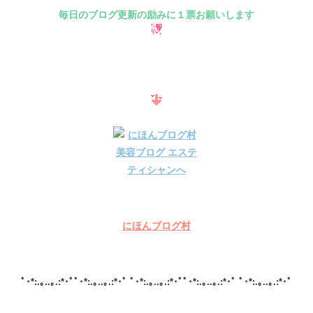
毎日のブログ更新の励みに１票お願いします
にほんブログ村
ﾟ･*:.｡..｡.:*･ﾟﾟ･*:.｡..｡.:*･ﾟ ﾟ･*:.｡..｡.:*･ﾟﾟ･*:.｡..｡.:*･ﾟ ﾟ･*:.｡..｡.:*･ﾟ