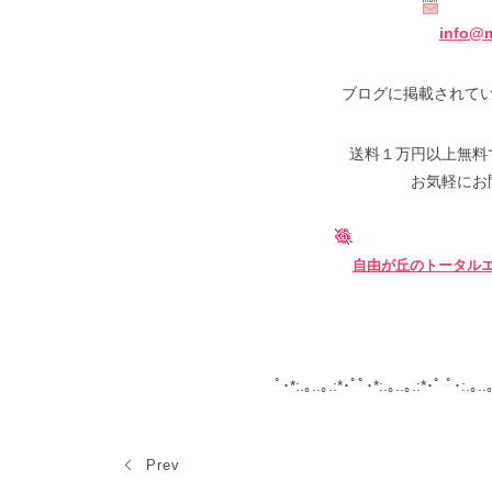
info@m
ブログに掲載されて
送料１万円以上無料
お気軽にお
自由が丘の
トータル
ﾟ･*:.｡..｡.:*･ﾟﾟ･*:.｡..｡.:*･ﾟ ﾟ･:.｡..
Prev