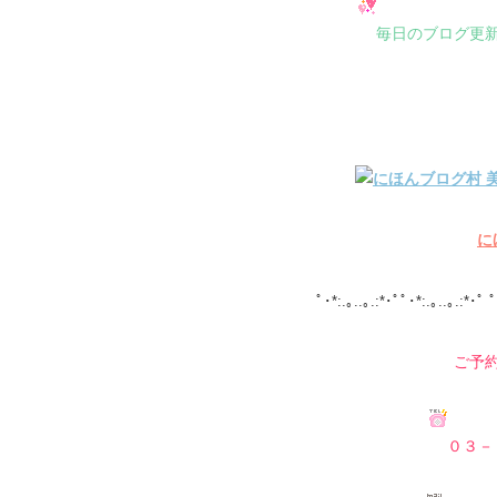
毎日のブログ更
に
ﾟ･*:.｡..｡.:*･ﾟﾟ･*:.｡..｡.:*･ﾟ ﾟ
ご予
０３－