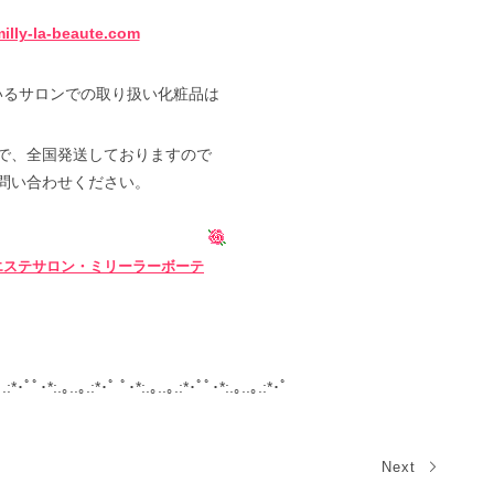
illy-la-beaute.com
いるサロンでの取り扱い化粧品は
で、全国発送しておりますので
問い合わせください。
エステサロン・ミリーラーボーテ
｡.:*･ﾟﾟ･*:.｡..｡.:*･ﾟ ﾟ･*:.｡..｡.:*･ﾟﾟ･*:.｡..｡.:*･ﾟ
Next