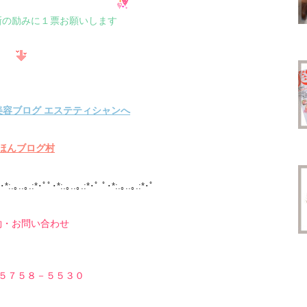
新の励みに１票お願いします
ほんブログ村
･*:.｡..｡.:*･ﾟﾟ･*:.｡..｡.:*･ﾟ ﾟ･*:.｡..｡.:*･ﾟ
約・お問い合わせ
５７５８－５５３０