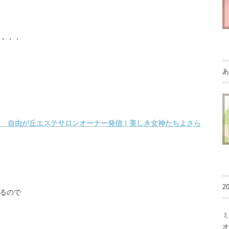
・・・
あ
2
るので
ミ
オ