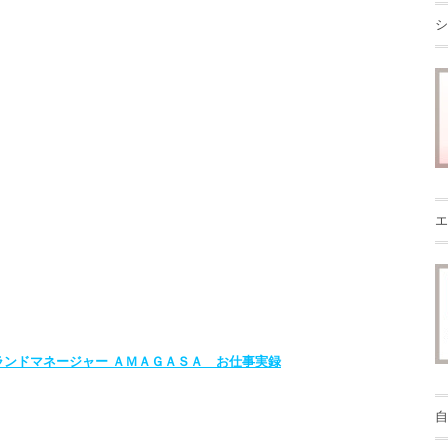
シ
エ
自