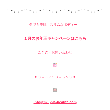
ﾟ･*:.｡..｡.:*･ﾟﾟ･*:.｡..｡.:*･ﾟ ﾟ･*:.｡..｡.:*･ﾟﾟ･*:.｡..｡.:*･ﾟ ﾟ･*:.｡..｡.:*･ﾟ
冬でも美肌！スリムなボディー！
１月のお年玉キャンペーンはこちら
ご予約・お問い合わせ
０３－５７５８－５５３０
info@milly-la-beaute.com