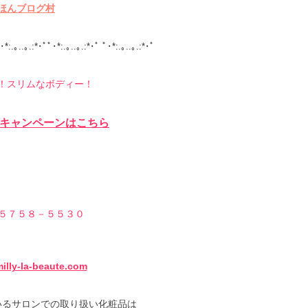
ほんブログ村
･*:.｡..｡.:*･ﾟﾟ･*:.｡..｡.:*･ﾟ ﾟ･*:.｡..｡.:*･ﾟ
！スリムなボディー！
キャンペーンはこちら
５７５８－５５３０
illy-la-beaute.com
いるサロンでの取り扱い化粧品は