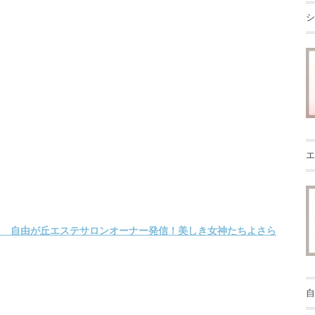
シ
エ
自