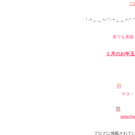
に
ﾟ･*:.｡..｡.:*･ﾟﾟ･*:.｡..｡.:*･ﾟ ﾟ
冬でも美肌
１月のお年玉
０３－
info@m
ブログに掲載されて