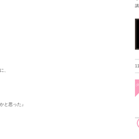
講
1
に、
かと思った』