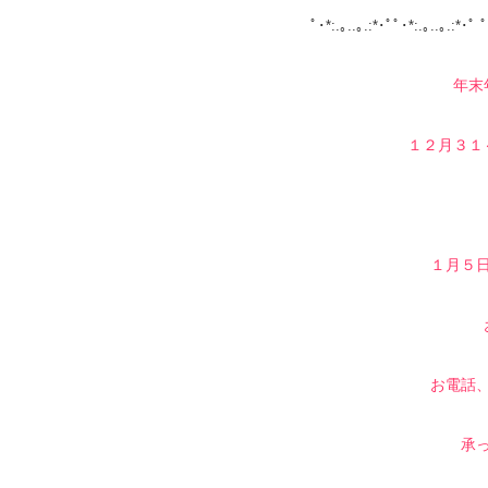
ﾟ･*:.｡..｡.:*･ﾟﾟ･*:.｡..｡.:*･ﾟ ﾟ
年末
１２月３１
１月５
お電話
承