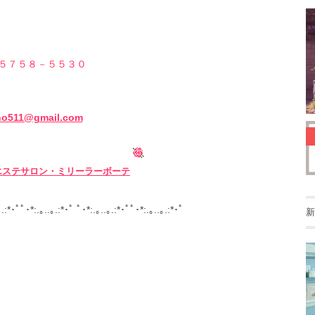
５７５８－５５３０
ho511@gmail.com
エステサロン・ミリーラーボーテ
｡.:*･ﾟﾟ･*:.｡..｡.:*･ﾟ ﾟ･*:.｡..｡.:*･ﾟﾟ･*:.｡..｡.:*･ﾟ
新