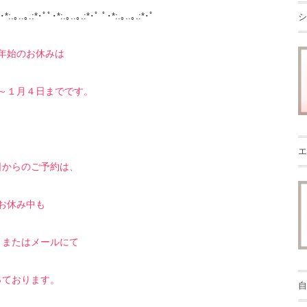
･*:.｡..｡.:*･ﾟﾟ･*:.｡..｡.:*･ﾟ ﾟ･*:.｡..｡.:*･ﾟ
シ
年始のお休みは
～１月４日までです。
エ
日からのご予約は、
お休み中も
、またはメールにて
っております。
自