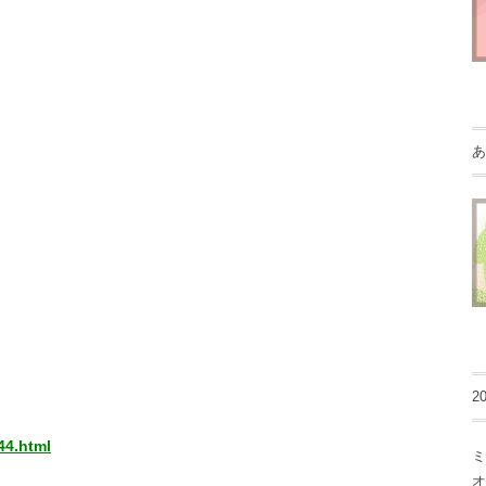
。
あ
2
44.html
ミ
オ