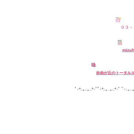
０３－
mizu
自由が丘の
トータル
ﾟ･*:.｡..｡.:*･ﾟﾟ･*:.｡..｡.:*･ﾟ ﾟ･:.｡..