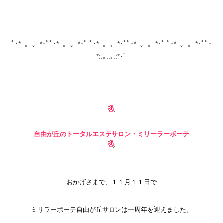
ﾟ･*:.｡..｡.:*･ﾟﾟ･*:.｡..｡.:*･ﾟ ﾟ･*:.｡..｡.:*･ﾟﾟ･*:.｡..｡.:*･ﾟ ﾟ･*:.｡..｡.:*･ﾟﾟ･
*:.｡..｡.:*･ﾟ
自由が丘の
トータルエステサロン・ミリーラーボーテ
おかげさまで、１１月１１日で
ミリラーボーテ自由が丘サロンは一周年を迎えました。