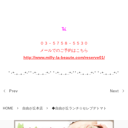
０３－５７５８－５５３０
メールでのご予約はこちら
http://www.milly-la-beaute.com/reserve01/
ﾟ･*:.｡..｡.:*･ﾟﾟ･*:.｡..｡.:*･ﾟ ﾟ･*:.｡..｡.:*･ﾟﾟ･*:.｡..｡.:*･ﾟ ﾟ･*:.｡..｡.:*･ﾟ
Prev
Next
HOME
自由が丘本店
◆自由が丘ランチ☆セレブデトマト