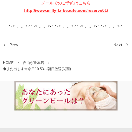
メールでのご予約はこちら
http://www.milly-la-beaute.com/reserve01/
ﾟ･*:.｡..｡.:*･ﾟﾟ･*:.｡..｡.:*･ﾟ ﾟ･*:.｡..｡.:*･ﾟﾟ･*:.｡..｡.:*･ﾟ ﾟ･*:.｡..｡.:*･ﾟ
Prev
Next
HOME
自由が丘本店
◆また出ます☆今日10:53～朝日放送(関西)