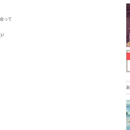
会って
)ﾉ
新