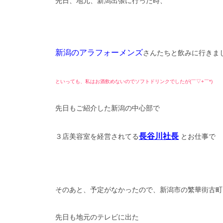
先日、地元、新潟出張に行った時、
新潟のアラフォーメンズ
さんたちと飲みに行きま
といっても、私はお酒飲めないのでソフトドリンクでしたが(￣▽+￣*)
先日もご紹介した新潟の中心部で
長谷川社長
３店美容室を経営されてる
とお仕事で
そのあと、予定がなかったので、新潟市の繁華街古町
先日も地元のテレビに出た