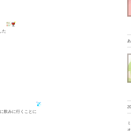
した
あ
2
に飲みに行くことに
ミ
オ