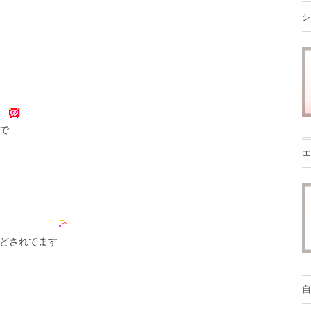
シ
で
エ
どされてます
自