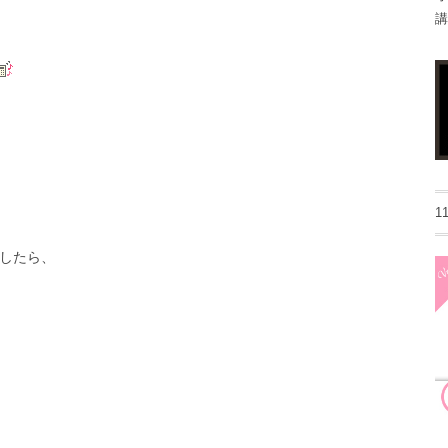
講
1
したら、