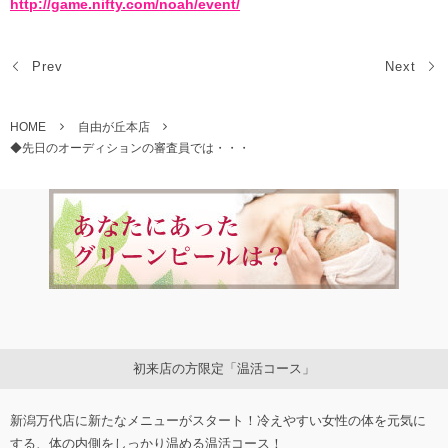
http://game.nifty.com/noah/event/
Prev
Next
HOME
自由が丘本店
◆先日のオーディションの審査員では・・・
初来店の方限定「温活コース」
新潟万代店に新たなメニューがスタート！冷えやすい女性の体を元気に
する、体の内側をしっかり温める温活コース！