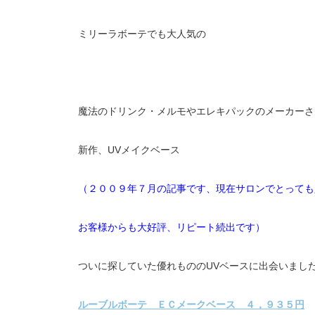
ミリーラボーテでも大人気の
魔法のドリンク・メルモやエレキパックのメーカーさ
新作、UVメイクベース
（２００９年７月の記事です、現在サロンでとっても
お客様からも大好評、リピート続出です）
ついに探していた優れもののUVベースに出会いまし
ルーブルボーテ ＥＣメークベース ４，９３５円