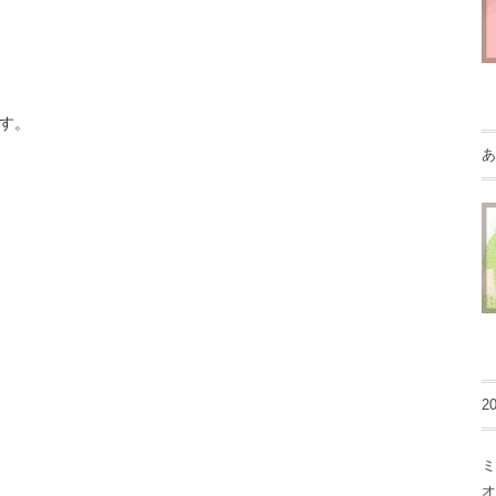
す。
あ
2
ミ
オ