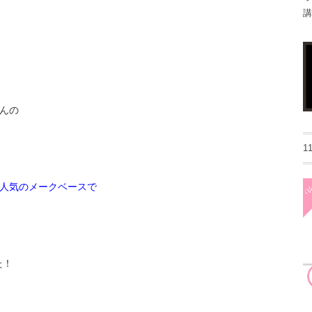
講
んの
1
人気のメークベースで
た！