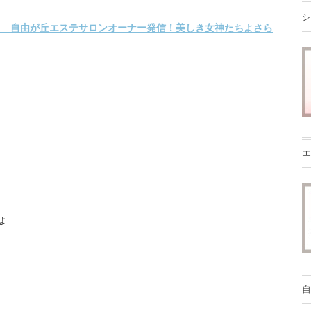
シ
エ
は
自