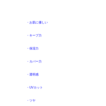
・お肌に
優しい
・キープ力
・保湿力
・カバー力
・透明感
・UVカット
・ツヤ